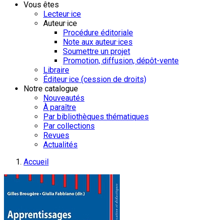
Vous êtes
Lecteur·ice
Auteur·ice
Procédure éditoriale
Note aux auteur·ices
Soumettre un projet
Promotion, diffusion, dépôt-vente
Libraire
Éditeur·ice (cession de droits)
Notre catalogue
Nouveautés
À paraître
Par bibliothèques thématiques
Par collections
Revues
Actualités
Accueil