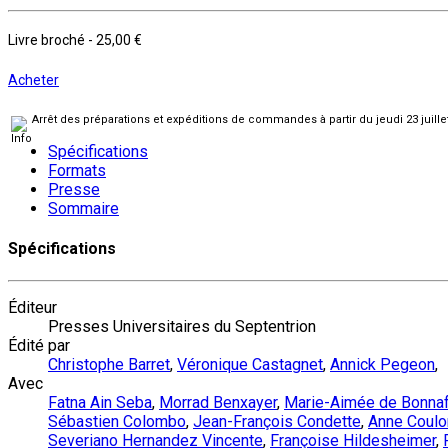
Livre broché
-
25,00 €
Acheter
Arrêt des préparations et expéditions de commandes à partir du jeudi 23 juill
Spécifications
Formats
Presse
Sommaire
Spécifications
Éditeur
Presses Universitaires du Septentrion
Édité par
Christophe Barret
,
Véronique Castagnet
,
Annick Pegeon
,
Avec
Fatna Ain Seba
,
Morrad Benxayer
,
Marie-Aimée de Bonna
Sébastien Colombo
,
Jean-François Condette
,
Anne Coulo
Severiano Hernandez Vincente
,
Françoise Hildesheimer
,