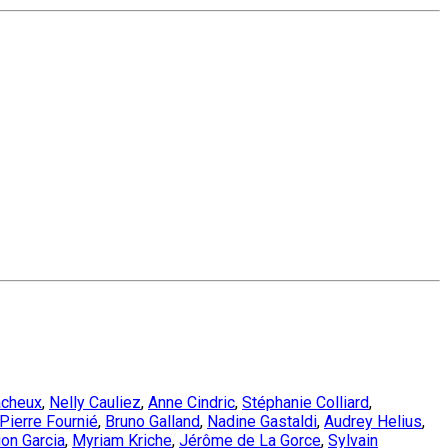
acheux
,
Nelly Cauliez
,
Anne Cindric
,
Stéphanie Colliard
,
Pierre Fournié
,
Bruno Galland
,
Nadine Gastaldi
,
Audrey Helius
,
ion Garcia
,
Myriam Kriche
,
Jérôme de La Gorce
,
Sylvain