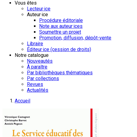
Vous êtes
Lecteur·ice
Auteur·ice
Procédure éditoriale
Note aux auteur·ices
Soumettre un projet
Promotion, diffusion, dépôt-vente
Libraire
Éditeur·ice (cession de droits)
Notre catalogue
Nouveautés
À paraître
Par bibliothèques thématiques
Par collections
Revues
Actualités
Accueil