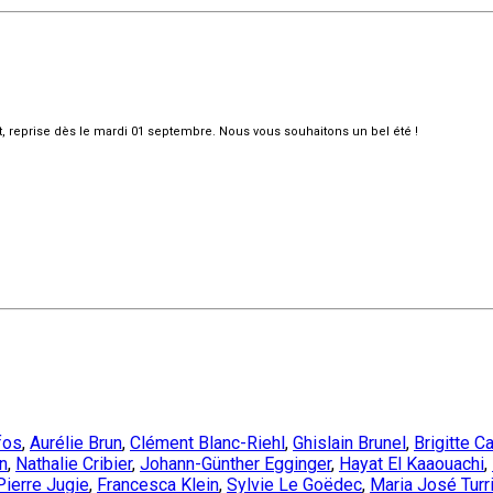
et, reprise dès le mardi 01 septembre. Nous vous souhaitons un bel été !
fos
,
Aurélie Brun
,
Clément Blanc-Riehl
,
Ghislain Brunel
,
Brigitte C
n
,
Nathalie Cribier
,
Johann-Günther Egginger
,
Hayat El Kaaouachi
,
Pierre Jugie
,
Francesca Klein
,
Sylvie Le Goëdec
,
Maria José Turr