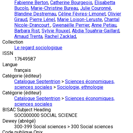
Fabienne Berton
,
Catherine Bourgeois
,
Elisabetta
Bucolo
,
Marie-Christine Bureau
,
Julie Couronné
,
Blandine Destremau
,
Céline Fèvres-Limonet
,
Olivier
Giraud
,
Pierre Lénel
,
Marie Loison-Leruste
,
Chantal
Nicole-Drancourt
,
Gwenaëlle Perrier
,
Anne Petiau
,
Barbara Rist
,
Sylvie Rouxel
,
Abdia Touahria-Gaillard
,
Arnaud Trenta
,
Rachel Zacklad
,
Collection
Le regard sociologique
ISSN
17649587
Langue
français
Catégorie (éditeur)
Catalogue Septentrion
>
Sciences économiques,
sciences sociales
>
Sociologie, ethnologie
Catégorie (éditeur)
Catalogue Septentrion
>
Sciences économiques,
sciences sociales
BISAC Subject Heading
SOC000000 SOCIAL SCIENCE
Dewey (abrégé)
300-399 Social sciences > 300 Social sciences
Code publique Onix