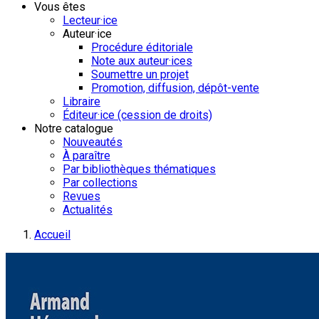
Vous êtes
Lecteur·ice
Auteur·ice
Procédure éditoriale
Note aux auteur·ices
Soumettre un projet
Promotion, diffusion, dépôt-vente
Libraire
Éditeur·ice (cession de droits)
Notre catalogue
Nouveautés
À paraître
Par bibliothèques thématiques
Par collections
Revues
Actualités
Accueil