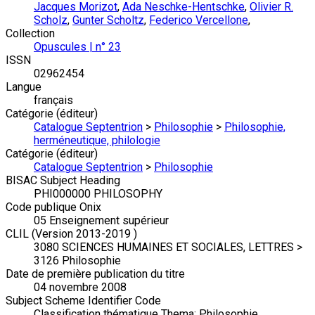
Jacques Morizot
,
Ada Neschke-Hentschke
,
Olivier R.
Scholz
,
Gunter Scholtz
,
Federico Vercellone
,
Collection
Opuscules | n° 23
ISSN
02962454
Langue
français
Catégorie (éditeur)
Catalogue Septentrion
>
Philosophie
>
Philosophie,
herméneutique, philologie
Catégorie (éditeur)
Catalogue Septentrion
>
Philosophie
BISAC Subject Heading
PHI000000 PHILOSOPHY
Code publique Onix
05 Enseignement supérieur
CLIL (Version 2013-2019 )
3080 SCIENCES HUMAINES ET SOCIALES, LETTRES >
3126 Philosophie
Date de première publication du titre
04 novembre 2008
Subject Scheme Identifier Code
Classification thématique Thema: Philosophie