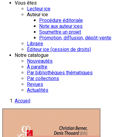
Vous êtes
Lecteur·ice
Auteur·ice
Procédure éditoriale
Note aux auteur·ices
Soumettre un projet
Promotion, diffusion, dépôt-vente
Libraire
Éditeur·ice (cession de droits)
Notre catalogue
Nouveautés
À paraître
Par bibliothèques thématiques
Par collections
Revues
Actualités
Accueil