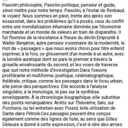
Pasolini philosophe, Pasolini politique, penseur et guide,
sinon maître pour notre temps. Pasolini, à l'instar de Rimbaud,
le
voyant
. Nous sommes en plein, trente ans après son
assassinat, dans les problèmes qu'il a posés, ceux du conflit
entre une mondialisation inhumaine dominée par l'économie
marchande et un monde de valeurs en train de disparaître. Il
fut l'homme de la résistance à l'heure du déclin.Emprunté à
Walter Benjamin, autre penseur visionnaire de la modernité, le
mot de « passages » que nous avons choisi pour titre entend
exprimer, à la fois, ce glissement d'un monde à un autre, avec
la lumière auratique dont se pare le premier à travers la
grisaille envahissante du second, et les voies de traverse
que suit notre méthode d'investigation.Dans l'oeuvre
proliférante et multiforme, poétique, cinématographique,
théâtrale, critique, comme les passages dans le tissu urbain,
elle perce des perspectives. Elle accorde à l'analyse
singulière, à la monologie, le pas sur la synthèse
enveloppante. À la chronologie biographique, elle substitue
des points remarquables. Arrêts sur
Théorème
,
Salo
, sur
Porcherie
, ou tel entretien avec Pound, telle utilisation de
Dante dans
Pétrole
.Ces
passages
peuvent être conçus
également comme des lignes de fuite, au sens que Gilles
Deleuze a donné à cette expression, c'est-à-dire des armes