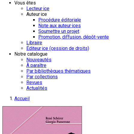
Vous êtes
Lecteur·ice
Auteur·ice
Procédure éditoriale
Note aux auteur·ices
Soumettre un projet
Promotion, diffusion, dépôt-vente
Libraire
Éditeur·ice (cession de droits)
Notre catalogue
Nouveautés
À paraître
Par bibliothèques thématiques
Par collections
Revues
Actualités
Accueil