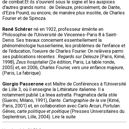
de combat.Et ils s'ouvrent sous le signe et les auspices
d'autres grands noms : de Deleuze, précisément, de Dante,
d'Ezra Pound, ou encore, de manière plus insolite, de Charles
Fourier et de Spinoza.
René Schérer
né en 1922, professeur émérite en
Philosophie de l'Université de Vincennes-Paris 8 à Saint-
Denis. Ses travaux concernent essentiellement la
phénoménologie husserlienne, les problèmes de l'enfance et
de l'éducation, l'oeuvre de Charles Fourier. On relèvera parmi
ses publications récentes :
Regards sur Deleuze
(Paris, Kimé,
1998),
Zeus hospitalier
(2e édition, Paris, La table ronde,
2005) et, en 2006,
Charles Fourier, vers une enfance majeure
,
(Paris, La fabrique).
Giorgio Passerone
est Maître de Conférences à l'Université
de Lille 3, où il enseigne la Littérature italienne. Il a
notamment publié La linea astratta. Pragmatica della stile
(Guerini, Milano, 1991),
Dante. Cartographie de la vie
(Kimé,
Paris, 2001) et, en collaboration avec Carlo Arcuri,
Portulan.
Gênes, carte politique et poétique
(Presses Universitaires du
Septentrion, Lille, 2004).
Lire la suite