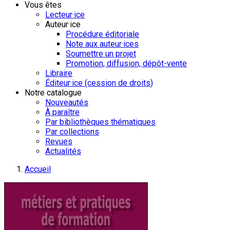
Vous êtes
Lecteur·ice
Auteur·ice
Procédure éditoriale
Note aux auteur·ices
Soumettre un projet
Promotion, diffusion, dépôt-vente
Libraire
Éditeur·ice (cession de droits)
Notre catalogue
Nouveautés
À paraître
Par bibliothèques thématiques
Par collections
Revues
Actualités
Accueil