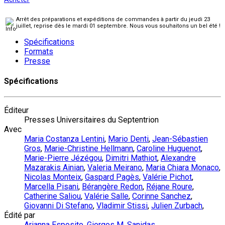
Arrêt des préparations et expéditions de commandes à partir du jeudi 23
juillet, reprise dès le mardi 01 septembre. Nous vous souhaitons un bel été !
Spécifications
Formats
Presse
Spécifications
Éditeur
Presses Universitaires du Septentrion
Avec
Maria Costanza Lentini
,
Mario Denti
,
Jean-Sébastien
Gros
,
Marie-Christine Hellmann
,
Caroline Huguenot
,
Marie-Pierre Jézégou
,
Dimitri Mathiot
,
Alexandre
Mazarakis Ainian
,
Valeria Meirano
,
Maria Chiara Monaco
,
Nicolas Monteix
,
Gaspard Pagès
,
Valérie Pichot
,
Marcella Pisani
,
Bérangère Redon
,
Réjane Roure
,
Catherine Saliou
,
Valérie Salle
,
Corinne Sanchez
,
Giovanni Di Stefano
,
Vladimir Stissi
,
Julien Zurbach
,
Édité par
Arianna Esposito
,
Giorgos M. Sanidas
,