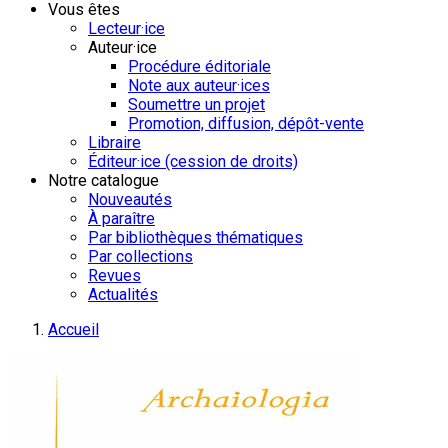
Vous êtes
Lecteur·ice
Auteur·ice
Procédure éditoriale
Note aux auteur·ices
Soumettre un projet
Promotion, diffusion, dépôt-vente
Libraire
Éditeur·ice (cession de droits)
Notre catalogue
Nouveautés
À paraître
Par bibliothèques thématiques
Par collections
Revues
Actualités
Accueil