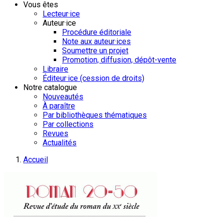
Vous êtes
Lecteur·ice
Auteur·ice
Procédure éditoriale
Note aux auteur·ices
Soumettre un projet
Promotion, diffusion, dépôt-vente
Libraire
Éditeur·ice (cession de droits)
Notre catalogue
Nouveautés
À paraître
Par bibliothèques thématiques
Par collections
Revues
Actualités
Accueil