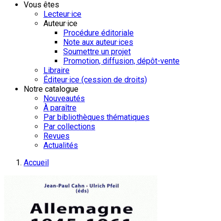
Vous êtes
Lecteur·ice
Auteur·ice
Procédure éditoriale
Note aux auteur·ices
Soumettre un projet
Promotion, diffusion, dépôt-vente
Libraire
Éditeur·ice (cession de droits)
Notre catalogue
Nouveautés
À paraître
Par bibliothèques thématiques
Par collections
Revues
Actualités
Accueil