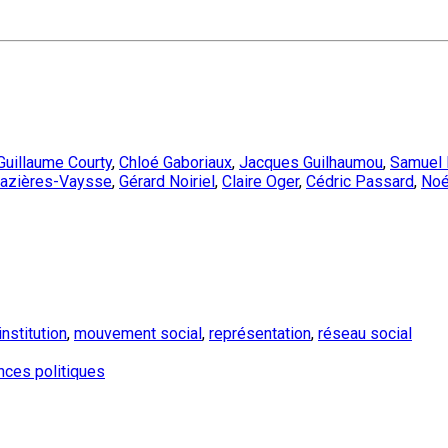
Guillaume Courty
,
Chloé Gaboriaux
,
Jacques Guilhaumou
,
Samuel 
Mazières-Vaysse
,
Gérard Noiriel
,
Claire Oger
,
Cédric Passard
,
Noé
institution
,
mouvement social
,
représentation
,
réseau social
nces politiques