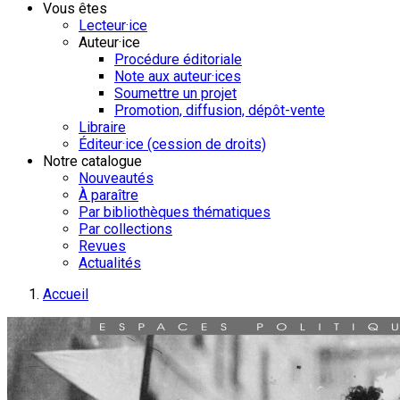
Vous êtes
Lecteur·ice
Auteur·ice
Procédure éditoriale
Note aux auteur·ices
Soumettre un projet
Promotion, diffusion, dépôt-vente
Libraire
Éditeur·ice (cession de droits)
Notre catalogue
Nouveautés
À paraître
Par bibliothèques thématiques
Par collections
Revues
Actualités
Accueil