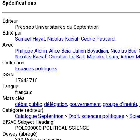
Spécifications
Éditeur
Presses Universitaires du Septentrion
Édité par
Samuel Hayat
,
Nicolas Kaciaf
,
Cédric Passard
,
Avec
Philippe Aldrin
,
Alice Béja
,
Julien Boyadjian
,
Nicolas Bué
,
Nicolas Kaciaf
,
Christian Le Bart
,
Marieke Louis
,
Adrien 
Collection
Espaces politiques
ISSN
17643716
Langue
français
Mots clés
débat public
,
délégation
,
gouvernement
,
groupe d'intérêt
,
Catégorie (éditeur)
Catalogue Septentrion
>
Droit, sciences politiques
>
Scie
BISAC Subject Heading
POL000000 POLITICAL SCIENCE
Dewey (abrégé)
320 Political science