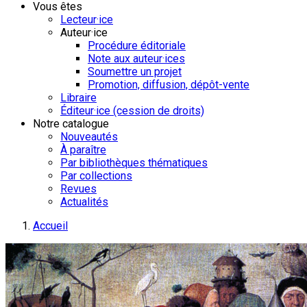
Vous êtes
Lecteur·ice
Auteur·ice
Procédure éditoriale
Note aux auteur·ices
Soumettre un projet
Promotion, diffusion, dépôt-vente
Libraire
Éditeur·ice (cession de droits)
Notre catalogue
Nouveautés
À paraître
Par bibliothèques thématiques
Par collections
Revues
Actualités
Accueil