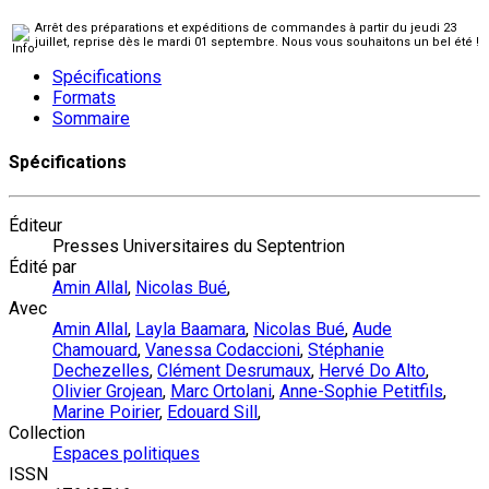
Arrêt des préparations et expéditions de commandes à partir du jeudi 23
juillet, reprise dès le mardi 01 septembre. Nous vous souhaitons un bel été !
Spécifications
Formats
Sommaire
Spécifications
Éditeur
Presses Universitaires du Septentrion
Édité par
Amin Allal
,
Nicolas Bué
,
Avec
Amin Allal
,
Layla Baamara
,
Nicolas Bué
,
Aude
Chamouard
,
Vanessa Codaccioni
,
Stéphanie
Dechezelles
,
Clément Desrumaux
,
Hervé Do Alto
,
Olivier Grojean
,
Marc Ortolani
,
Anne-Sophie Petitfils
,
Marine Poirier
,
Edouard Sill
,
Collection
Espaces politiques
ISSN