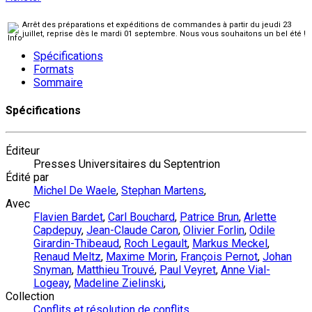
Arrêt des préparations et expéditions de commandes à partir du jeudi 23
juillet, reprise dès le mardi 01 septembre. Nous vous souhaitons un bel été !
Spécifications
Formats
Sommaire
Spécifications
Éditeur
Presses Universitaires du Septentrion
Édité par
Michel De Waele
,
Stephan Martens
,
Avec
Flavien Bardet
,
Carl Bouchard
,
Patrice Brun
,
Arlette
Capdepuy
,
Jean-Claude Caron
,
Olivier Forlin
,
Odile
Girardin-Thibeaud
,
Roch Legault
,
Markus Meckel
,
Renaud Meltz
,
Maxime Morin
,
François Pernot
,
Johan
Snyman
,
Matthieu Trouvé
,
Paul Veyret
,
Anne Vial-
Logeay
,
Madeline Zielinski
,
Collection
Conflits et résolution de conflits