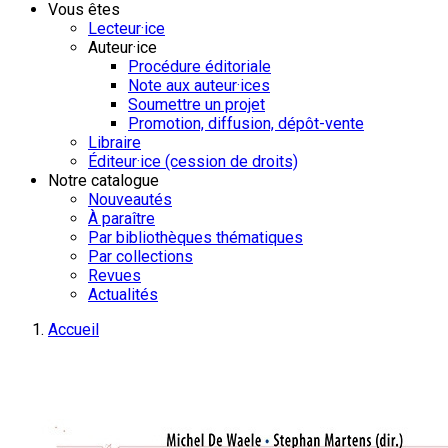
Vous êtes
Lecteur·ice
Auteur·ice
Procédure éditoriale
Note aux auteur·ices
Soumettre un projet
Promotion, diffusion, dépôt-vente
Libraire
Éditeur·ice (cession de droits)
Notre catalogue
Nouveautés
À paraître
Par bibliothèques thématiques
Par collections
Revues
Actualités
Accueil