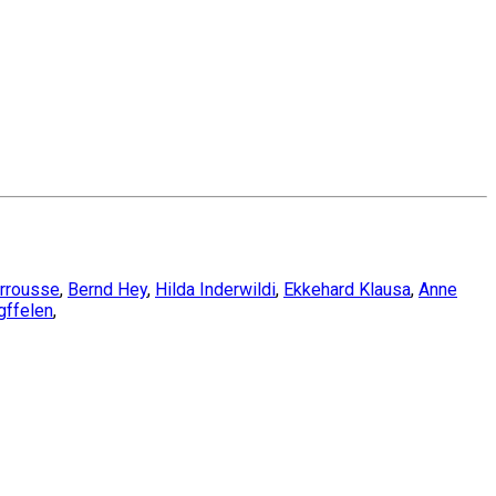
arrousse
,
Bernd Hey
,
Hilda Inderwildi
,
Ekkehard Klausa
,
Anne
gffelen
,