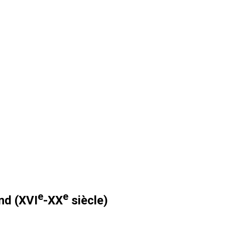
e
e
nd (XVI
-XX
siècle)