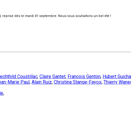
et, reprise dès le mardi 01 septembre. Nous vous souhaitons un bel été !
echthild Coustillac
,
Claire Gantet
,
François Genton
,
Hubert Guich
ean-Marie Paul
,
Alain Ruiz
,
Christina Stange-Fayos
,
Thierry Wane
le
,