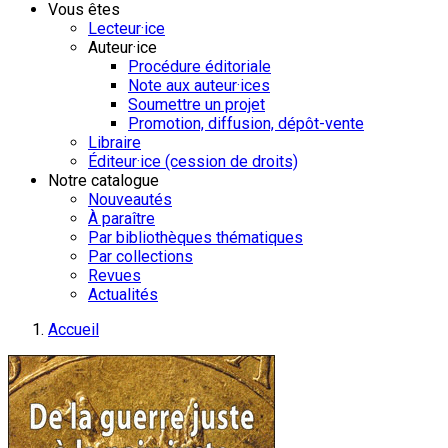
Vous êtes
Lecteur·ice
Auteur·ice
Procédure éditoriale
Note aux auteur·ices
Soumettre un projet
Promotion, diffusion, dépôt-vente
Libraire
Éditeur·ice (cession de droits)
Notre catalogue
Nouveautés
À paraître
Par bibliothèques thématiques
Par collections
Revues
Actualités
Accueil