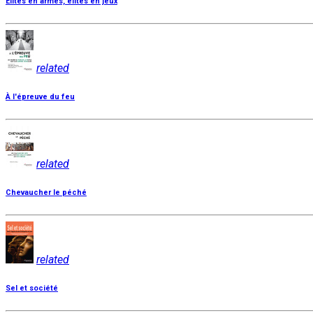
Élites en armes, élites en jeux
related
À l'épreuve du feu
related
Chevaucher le péché
related
Sel et société