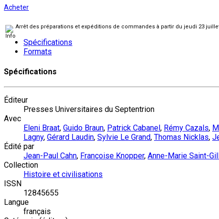
Acheter
Arrêt des préparations et expéditions de commandes à partir du jeudi 23 juill
Spécifications
Formats
Spécifications
Éditeur
Presses Universitaires du Septentrion
Avec
Eleni Braat
,
Guido Braun
,
Patrick Cabanel
,
Rémy Cazals
,
M
Lagny
,
Gérard Laudin
,
Sylvie Le Grand
,
Thomas Nicklas
,
J
Édité par
Jean-Paul Cahn
,
Françoise Knopper
,
Anne-Marie Saint-Gil
Collection
Histoire et civilisations
ISSN
12845655
Langue
français