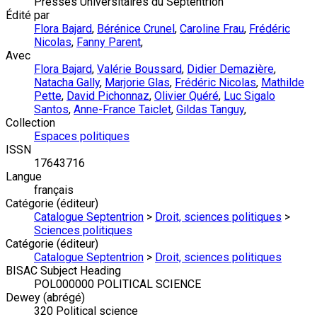
Presses Universitaires du Septentrion
Édité par
Flora Bajard
,
Bérénice Crunel
,
Caroline Frau
,
Frédéric
Nicolas
,
Fanny Parent
,
Avec
Flora Bajard
,
Valérie Boussard
,
Didier Demazière
,
Natacha Gally
,
Marjorie Glas
,
Frédéric Nicolas
,
Mathilde
Pette
,
David Pichonnaz
,
Olivier Quéré
,
Luc Sigalo
Santos
,
Anne-France Taiclet
,
Gildas Tanguy
,
Collection
Espaces politiques
ISSN
17643716
Langue
français
Catégorie (éditeur)
Catalogue Septentrion
>
Droit, sciences politiques
>
Sciences politiques
Catégorie (éditeur)
Catalogue Septentrion
>
Droit, sciences politiques
BISAC Subject Heading
POL000000 POLITICAL SCIENCE
Dewey (abrégé)
320 Political science