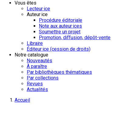
Vous êtes
Lecteur·ice
Auteur·ice
Procédure éditoriale
Note aux auteur·ices
Soumettre un projet
Promotion, diffusion, dépôt-vente
Libraire
Éditeur·ice (cession de droits)
Notre catalogue
Nouveautés
À paraître
Par bibliothèques thématiques
Par collections
Revues
Actualités
Accueil