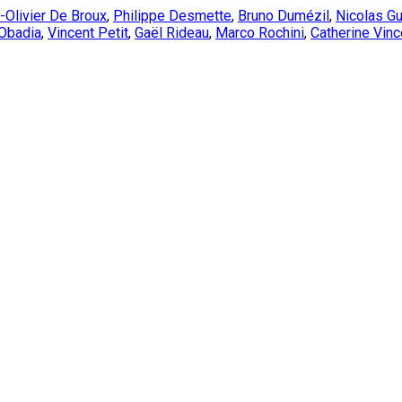
-Olivier De Broux
,
Philippe Desmette
,
Bruno Dumézil
,
Nicolas G
 Obadia
,
Vincent Petit
,
Gaël Rideau
,
Marco Rochini
,
Catherine Vinc