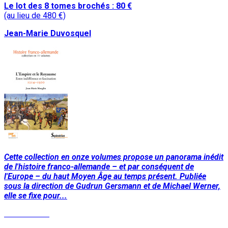
Le lot des 8 tomes brochés : 80 €
(au lieu de 480 €)
Jean-Marie Duvosquel
Cette collection en onze volumes propose un panorama inédit
de l'histoire franco-allemande – et par conséquent de
l'Europe – du haut Moyen Âge au temps présent. Publiée
sous la direction de Gudrun Gersmann et de Michael Werner,
elle se fixe pour...
Lire la suite