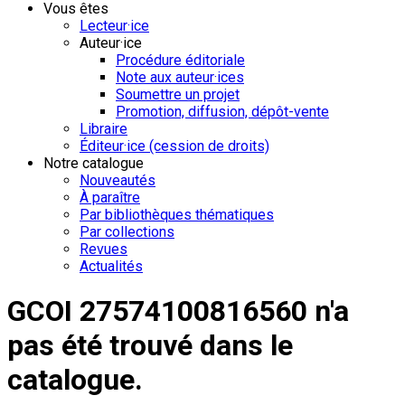
Vous êtes
Lecteur·ice
Auteur·ice
Procédure éditoriale
Note aux auteur·ices
Soumettre un projet
Promotion, diffusion, dépôt-vente
Libraire
Éditeur·ice (cession de droits)
Notre catalogue
Nouveautés
À paraître
Par bibliothèques thématiques
Par collections
Revues
Actualités
GCOI 27574100816560 n'a
pas été trouvé dans le
catalogue.