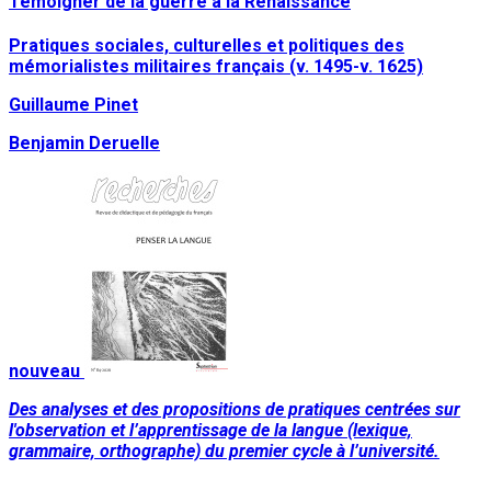
Témoigner de la guerre à la Renaissance
Pratiques sociales, culturelles et politiques des
mémorialistes militaires français (v. 1495-v. 1625)
Guillaume Pinet
Benjamin Deruelle
nouveau
Des analyses et des propositions de pratiques centrées sur
l'observation et l’apprentissage de la langue (lexique,
grammaire, orthographe) du premier cycle à l’université.
Lire la suite