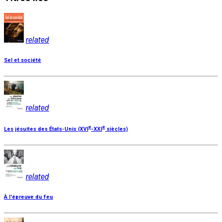
related
Sel et société
related
e
e
Les jésuites des États-Unis (XVI
-XXI
siècles)
related
À l'épreuve du feu