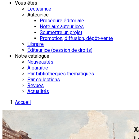
Vous êtes
Lecteur·ice
Auteur·ice
Procédure éditoriale
Note aux auteur·ices
Soumettre un projet
Promotion, diffusion, dépôt-vente
Libraire
Éditeur·ice (cession de droits)
Notre catalogue
Nouveautés
À paraître
Par bibliothèques thématiques
Par collections
Revues
Actualités
Accueil