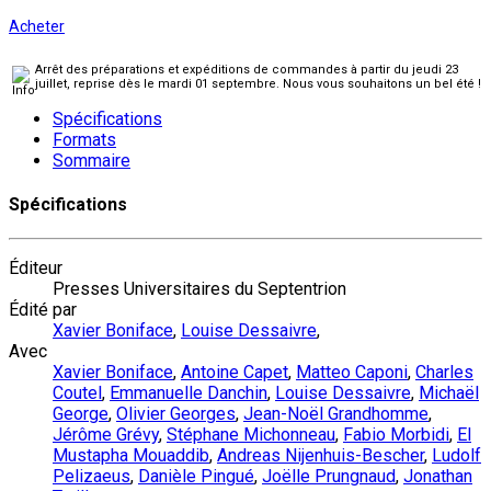
Acheter
Arrêt des préparations et expéditions de commandes à partir du jeudi 23
juillet, reprise dès le mardi 01 septembre. Nous vous souhaitons un bel été !
Spécifications
Formats
Sommaire
Spécifications
Éditeur
Presses Universitaires du Septentrion
Édité par
Xavier Boniface
,
Louise Dessaivre
,
Avec
Xavier Boniface
,
Antoine Capet
,
Matteo Caponi
,
Charles
Coutel
,
Emmanuelle Danchin
,
Louise Dessaivre
,
Michaël
George
,
Olivier Georges
,
Jean-Noël Grandhomme
,
Jérôme Grévy
,
Stéphane Michonneau
,
Fabio Morbidi
,
El
Mustapha Mouaddib
,
Andreas Nijenhuis-Bescher
,
Ludolf
Pelizaeus
,
Danièle Pingué
,
Joëlle Prungnaud
,
Jonathan