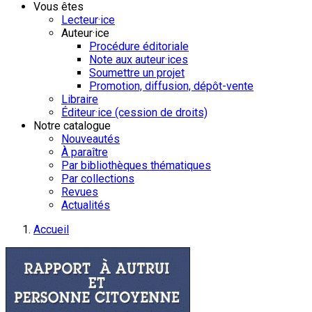
Vous êtes
Lecteur·ice
Auteur·ice
Procédure éditoriale
Note aux auteur·ices
Soumettre un projet
Promotion, diffusion, dépôt-vente
Libraire
Éditeur·ice (cession de droits)
Notre catalogue
Nouveautés
À paraître
Par bibliothèques thématiques
Par collections
Revues
Actualités
Accueil