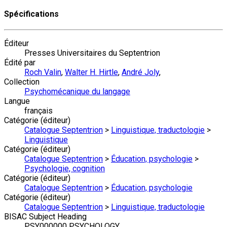
Spécifications
Éditeur
Presses Universitaires du Septentrion
Édité par
Roch Valin
,
Walter H. Hirtle
,
André Joly
,
Collection
Psychomécanique du langage
Langue
français
Catégorie (éditeur)
Catalogue Septentrion
>
Linguistique, traductologie
>
Linguistique
Catégorie (éditeur)
Catalogue Septentrion
>
Éducation, psychologie
>
Psychologie, cognition
Catégorie (éditeur)
Catalogue Septentrion
>
Éducation, psychologie
Catégorie (éditeur)
Catalogue Septentrion
>
Linguistique, traductologie
BISAC Subject Heading
PSY000000 PSYCHOLOGY