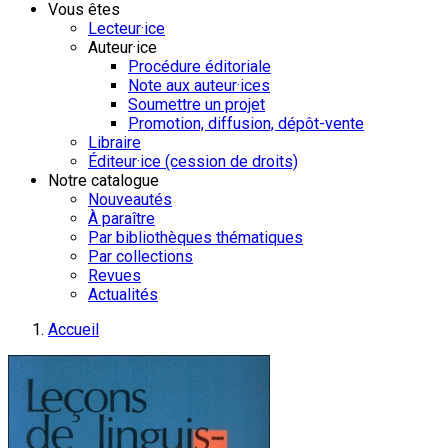
Vous êtes
Lecteur·ice
Auteur·ice
Procédure éditoriale
Note aux auteur·ices
Soumettre un projet
Promotion, diffusion, dépôt-vente
Libraire
Éditeur·ice (cession de droits)
Notre catalogue
Nouveautés
À paraître
Par bibliothèques thématiques
Par collections
Revues
Actualités
Accueil