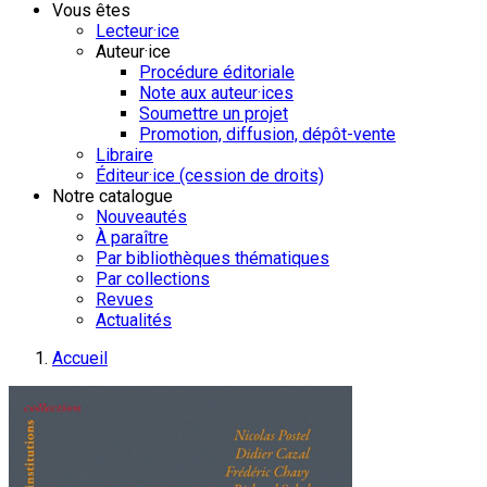
Vous êtes
Lecteur·ice
Auteur·ice
Procédure éditoriale
Note aux auteur·ices
Soumettre un projet
Promotion, diffusion, dépôt-vente
Libraire
Éditeur·ice (cession de droits)
Notre catalogue
Nouveautés
À paraître
Par bibliothèques thématiques
Par collections
Revues
Actualités
Accueil