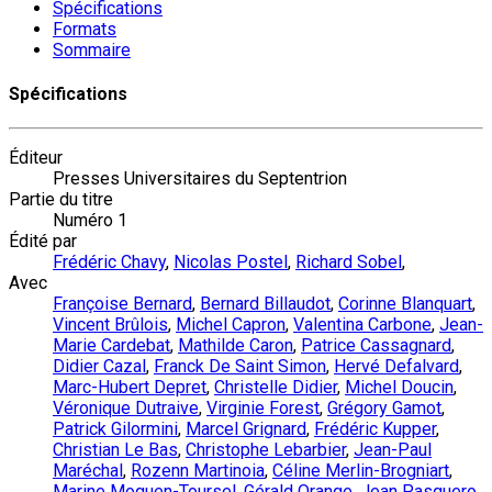
Spécifications
Formats
Sommaire
Spécifications
Éditeur
Presses Universitaires du Septentrion
Partie du titre
Numéro 1
Édité par
Frédéric Chavy
,
Nicolas Postel
,
Richard Sobel
,
Avec
Françoise Bernard
,
Bernard Billaudot
,
Corinne Blanquart
,
Vincent Brûlois
,
Michel Capron
,
Valentina Carbone
,
Jean-
Marie Cardebat
,
Mathilde Caron
,
Patrice Cassagnard
,
Didier Cazal
,
Franck De Saint Simon
,
Hervé Defalvard
,
Marc-Hubert Depret
,
Christelle Didier
,
Michel Doucin
,
Véronique Dutraive
,
Virginie Forest
,
Grégory Gamot
,
Patrick Gilormini
,
Marcel Grignard
,
Frédéric Kupper
,
Christian Le Bas
,
Christophe Lebarbier
,
Jean-Paul
Maréchal
,
Rozenn Martinoia
,
Céline Merlin-Brogniart
,
Marine Moguen-Toursel
,
Gérald Orange
,
Jean Pasquero
,