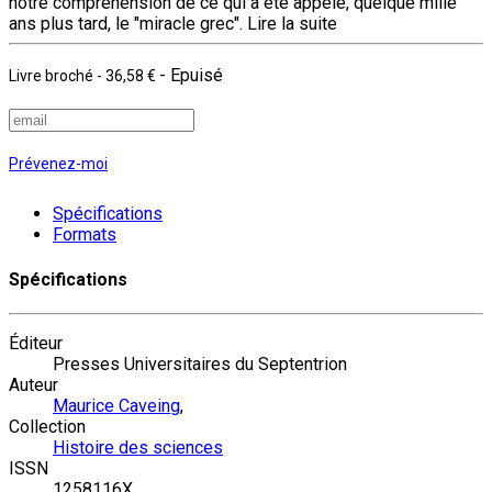
notre compréhension de ce qui a été appelé, quelque mille
ans plus tard, le "miracle grec".
Lire la suite
- Epuisé
Livre broché
-
36,58 €
Prévenez-moi
Spécifications
Formats
Spécifications
Éditeur
Presses Universitaires du Septentrion
Auteur
Maurice Caveing
,
Collection
Histoire des sciences
ISSN
1258116X