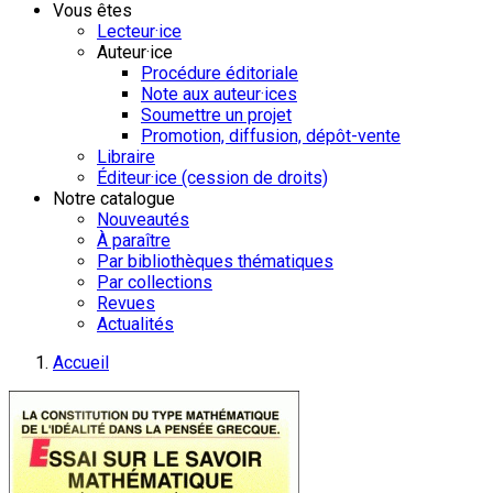
Vous êtes
Lecteur·ice
Auteur·ice
Procédure éditoriale
Note aux auteur·ices
Soumettre un projet
Promotion, diffusion, dépôt-vente
Libraire
Éditeur·ice (cession de droits)
Notre catalogue
Nouveautés
À paraître
Par bibliothèques thématiques
Par collections
Revues
Actualités
Accueil