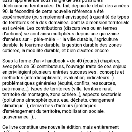
aussi appréhendé sous l'angle de ses possibles
déclinaisons territoriales. De fait, depuis le début des années
90, la fécondité de cette nouvelle référence a été
expérimentée (ou simplement envisagée) à quantité de types
de territoires et à des domaines, dont la dimension territoriale
est avérée. Les contributions (discursives ou en termes
d'actions) se sont ainsi multipliées depuis une quinzaine
d'années sur – pêle-mêle – : la ville durable, l'agriculture
durable, le tourisme durable, la gestion durable des zones
côtières, la mobilité durable, et bien d'autres encore.
Sous la forme d'un « handbook » de 40 (courts) chapitres,
avec près de 50 contributeurs, l'ouvrage traite de ces enjeux
en privilégiant plusieurs entrées successives : concepts et
méthodes (interdisciplinarité, évaluation, indicateurs…),
problématiques générales (équité, conflits, ressources,
patrimoine…), types de territoires (ville, territoire rural,
territoire de montagne, zone côtière…), aspects sectoriels
(pollutions atmosphériques, eau, déchets, changement
climatique…), démarches d'acteurs (politiques
d'aménagement du territoire, mobilisation sociale,
gouvernance…). .
Ce livre constitue une nouvelle édition, mais entièrement