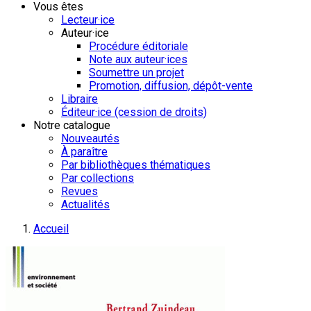
Vous êtes
Lecteur·ice
Auteur·ice
Procédure éditoriale
Note aux auteur·ices
Soumettre un projet
Promotion, diffusion, dépôt-vente
Libraire
Éditeur·ice (cession de droits)
Notre catalogue
Nouveautés
À paraître
Par bibliothèques thématiques
Par collections
Revues
Actualités
Accueil