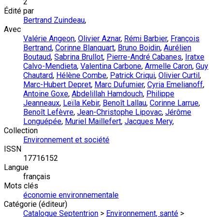
2
Édité par
Bertrand Zuindeau
,
Avec
Valérie Angeon
,
Olivier Aznar
,
Rémi Barbier
,
François
Bertrand
,
Corinne Blanquart
,
Bruno Boidin
,
Aurélien
Boutaud
,
Sabrina Brullot
,
Pierre-André Cabanes
,
Iratxe
Calvo-Mendieta
,
Valentina Carbone
,
Armelle Caron
,
Guy
Chautard
,
Hélène Combe
,
Patrick Criqui
,
Olivier Curtil
,
Marc-Hubert Depret
,
Marc Dufumier
,
Cyria Emelianoff
,
Antoine Goxe
,
Abdelillah Hamdouch
,
Philippe
Jeanneaux
,
Leïla Kebir
,
Benoît Lallau
,
Corinne Larrue
,
Benoît Lefèvre
,
Jean-Christophe Lipovac
,
Jérôme
Longuépée
,
Muriel Maillefert
,
Jacques Mery
,
Collection
Environnement et société
ISSN
17716152
Langue
français
Mots clés
économie environnementale
Catégorie (éditeur)
Catalogue Septentrion
>
Environnement, santé
>