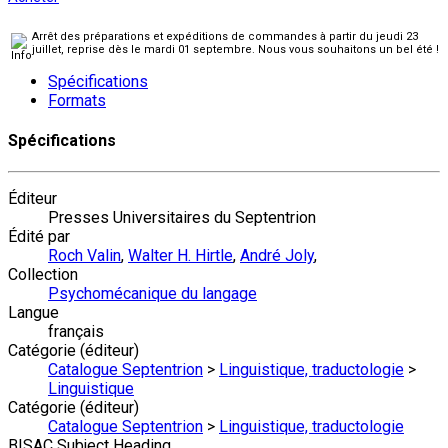
Arrêt des préparations et expéditions de commandes à partir du jeudi 23
juillet, reprise dès le mardi 01 septembre. Nous vous souhaitons un bel été !
Spécifications
Formats
Spécifications
Éditeur
Presses Universitaires du Septentrion
Édité par
Roch Valin
,
Walter H. Hirtle
,
André Joly
,
Collection
Psychomécanique du langage
Langue
français
Catégorie (éditeur)
Catalogue Septentrion
>
Linguistique, traductologie
>
Linguistique
Catégorie (éditeur)
Catalogue Septentrion
>
Linguistique, traductologie
BISAC Subject Heading