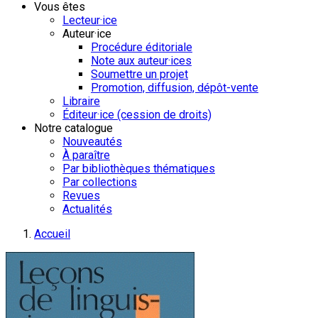
Vous êtes
Lecteur·ice
Auteur·ice
Procédure éditoriale
Note aux auteur·ices
Soumettre un projet
Promotion, diffusion, dépôt-vente
Libraire
Éditeur·ice (cession de droits)
Notre catalogue
Nouveautés
À paraître
Par bibliothèques thématiques
Par collections
Revues
Actualités
Accueil