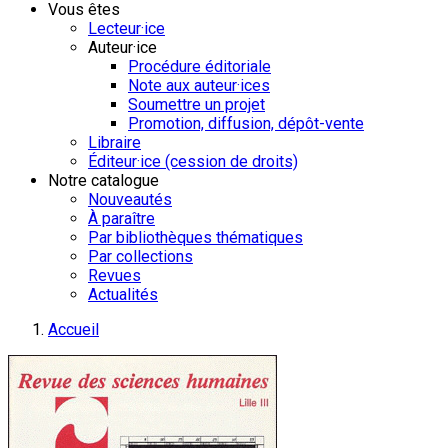
Vous êtes
Lecteur·ice
Auteur·ice
Procédure éditoriale
Note aux auteur·ices
Soumettre un projet
Promotion, diffusion, dépôt-vente
Libraire
Éditeur·ice (cession de droits)
Notre catalogue
Nouveautés
À paraître
Par bibliothèques thématiques
Par collections
Revues
Actualités
Accueil