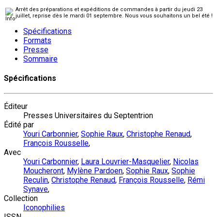
Arrêt des préparations et expéditions de commandes à partir du jeudi 23
juillet, reprise dès le mardi 01 septembre. Nous vous souhaitons un bel été !
Spécifications
Formats
Presse
Sommaire
Spécifications
Éditeur
Presses Universitaires du Septentrion
Édité par
Youri Carbonnier
,
Sophie Raux
,
Christophe Renaud
,
François Rousselle
,
Avec
Youri Carbonnier
,
Laura Louvrier-Masquelier
,
Nicolas
Moucheront
,
Mylène Pardoen
,
Sophie Raux
,
Sophie
Reculin
,
Christophe Renaud
,
François Rousselle
,
Rémi
Synave
,
Collection
Iconophilies
ISSN