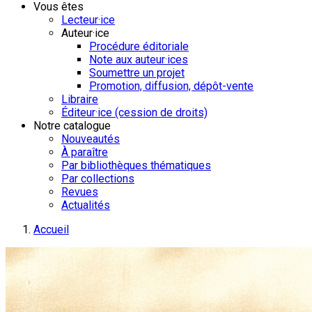
Vous êtes
Lecteur·ice
Auteur·ice
Procédure éditoriale
Note aux auteur·ices
Soumettre un projet
Promotion, diffusion, dépôt-vente
Libraire
Éditeur·ice (cession de droits)
Notre catalogue
Nouveautés
À paraître
Par bibliothèques thématiques
Par collections
Revues
Actualités
Accueil