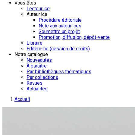
Vous êtes
Lecteur·ice
Auteur·ice
Procédure éditoriale
Note aux auteur·ices
Soumettre un projet
Promotion, diffusion, dépôt-vente
Libraire
Éditeur·ice (cession de droits)
Notre catalogue
Nouveautés
À paraître
Par bibliothèques thématiques
Par collections
Revues
Actualités
Accueil