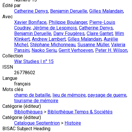
Édité par
Catherine Denys
,
Benjamin Deruelle
,
Gilles Malandain
,
Avec
Xavier Boniface
,
Philippe Boulanger
,
Pierre-Louis
Coudray
,
Jérôme de Lespinois
,
Catherine Denys
,
Benjamin Deruelle
,
Dany Fougères
,
Claire Gantet
,
Wim
Klinkert
,
Andrew Lambert
,
Gilles Malandain
,
Aurélie
Michel
,
Stéphane Michonneau
,
Susanne Müller
,
Valeria
Pansini
,
Naoko Seriu
,
Gerrit Verhoeven
,
Peter H. Wilson
,
Collection
War Studies | n° 15
ISSN
26778602
Langue
français
Mots clés
champ de bataille
,
lieu de mémoire
,
paysage de guerre
,
tourisme de mémoire
Catégorie (éditeur)
Bibliothèques
>
Bibliothèque Temps & Sociétés
Catégorie (éditeur)
Catalogue Septentrion
>
Histoire
BISAC Subject Heading