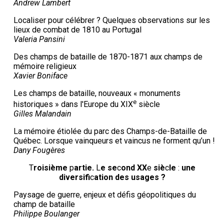
Andrew Lambert
Localiser pour célébrer ? Quelques observations sur les
lieux de combat de 1810 au Portugal
Valeria Pansini
Des champs de bataille de 1870-1871 aux champs de
mémoire religieux
Xavier Boniface
Les champs de bataille, nouveaux « monuments
e
historiques » dans l'Europe du XIX
siècle
Gilles Malandain
La mémoire étiolée du parc des Champs-de-Bataille de
Québec. Lorsque vainqueurs et vaincus ne forment qu’un !
Dany Fougères
T
roisième
p
artie
.
L
e se
c
ond XX
e
siè
c
le
:
une
diversifi
c
ation des usages
?
Paysage de guerre, enjeux et défis géopolitiques du
champ de bataille
Philippe Boulanger