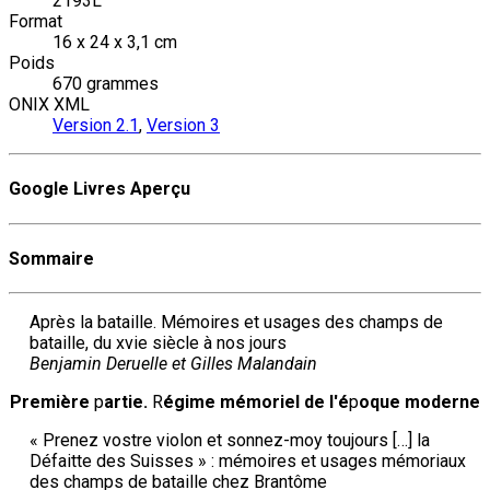
2193L
Format
16 x 24 x 3,1 cm
Poids
670 grammes
ONIX XML
Version 2.1
,
Version 3
Google Livres Aperçu
Sommaire
Après la bataille. Mémoires et usages des champs de
bataille, du xvie siècle à nos jours
Benjamin Deruelle et Gilles Malandain
P
remière
p
artie
.
R
égime mémoriel de l
'
é
p
oque moderne
« Prenez vostre violon et sonnez-moy toujours […] la
Défaitte des Suisses » : mémoires et usages mémoriaux
des champs de bataille chez Brantôme