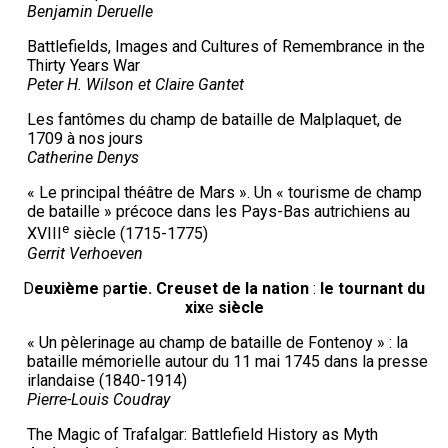
Benjamin Deruelle
Battlefields, Images and Cultures of Remembrance in the
Thirty Years War
Peter H. Wilson et Claire Gantet
Les fantômes du champ de bataille de Malplaquet, de
1709 à nos jours
Catherine Denys
« Le principal théâtre de Mars ». Un « tourisme de champ
de bataille » précoce dans les Pays-Bas autrichiens au
e
XVIII
siècle (1715-1775)
Gerrit Verhoeven
D
euxième
p
artie
. C
reuset de la nation
:
le tournant du
xix
e
siècle
« Un pèlerinage au champ de bataille de Fontenoy » : la
bataille mémorielle autour du 11 mai 1745 dans la presse
irlandaise (1840-1914)
Pierre-Louis Coudray
The Magic of Trafalgar: Battlefield History as Myth