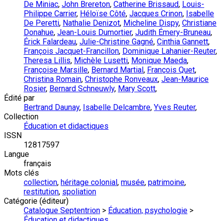
De Miniac
,
John Brereton
,
Catherine Brissaud
,
Louis-
Philippe Carrier
,
Héloïse Côté
,
Jacques Crinon
,
Isabelle
De Peretti
,
Nathalie Denizot
,
Micheline Dispy
,
Christiane
Donahue
,
Jean-Louis Dumortier
,
Judith Émery-Bruneau
,
Érick Falardeau
,
Julie-Christine Gagné
,
Cinthia Gannett
,
François Jacquet-Francillon
,
Dominique Lahanier-Reuter
,
Theresa Lillis
,
Michèle Lusetti
,
Monique Maeda
,
Françoise Marsille
,
Bernard Martial
,
François Quet
,
Christina Romain
,
Christophe Ronveaux
,
Jean-Maurice
Rosier
,
Bernard Schneuwly
,
Mary Scott
,
Édité par
Bertrand Daunay
,
Isabelle Delcambre
,
Yves Reuter
,
Collection
Éducation et didactiques
ISSN
12817597
Langue
français
Mots clés
collection
,
héritage colonial
,
musée
,
patrimoine
,
restitution
,
spoliation
Catégorie (éditeur)
Catalogue Septentrion
>
Éducation, psychologie
>
Éducation et didactiques