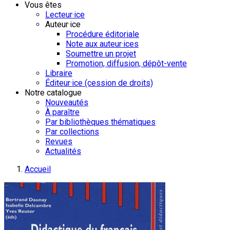
Vous êtes
Lecteur·ice
Auteur·ice
Procédure éditoriale
Note aux auteur·ices
Soumettre un projet
Promotion, diffusion, dépôt-vente
Libraire
Éditeur·ice (cession de droits)
Notre catalogue
Nouveautés
À paraître
Par bibliothèques thématiques
Par collections
Revues
Actualités
Accueil