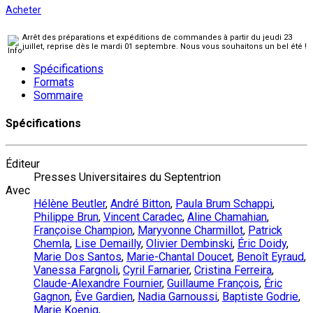
Acheter
Arrêt des préparations et expéditions de commandes à partir du jeudi 23
juillet, reprise dès le mardi 01 septembre. Nous vous souhaitons un bel été !
Spécifications
Formats
Sommaire
Spécifications
Éditeur
Presses Universitaires du Septentrion
Avec
Hélène Beutler
,
André Bitton
,
Paula Brum Schappi
,
Philippe Brun
,
Vincent Caradec
,
Aline Chamahian
,
Françoise Champion
,
Maryvonne Charmillot
,
Patrick
Chemla
,
Lise Demailly
,
Olivier Dembinski
,
Éric Doidy
,
Marie Dos Santos
,
Marie-Chantal Doucet
,
Benoît Eyraud
,
Vanessa Fargnoli
,
Cyril Farnarier
,
Cristina Ferreira
,
Claude-Alexandre Fournier
,
Guillaume François
,
Éric
Gagnon
,
Ève Gardien
,
Nadia Garnoussi
,
Baptiste Godrie
,
Marie Koenig
,