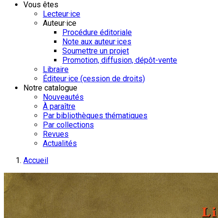
Vous êtes
Lecteur·ice
Auteur·ice
Procédure éditoriale
Note aux auteur·ices
Soumettre un projet
Promotion, diffusion, dépôt-vente
Libraire
Éditeur·ice (cession de droits)
Notre catalogue
Nouveautés
À paraître
Par bibliothèques thématiques
Par collections
Revues
Actualités
Accueil