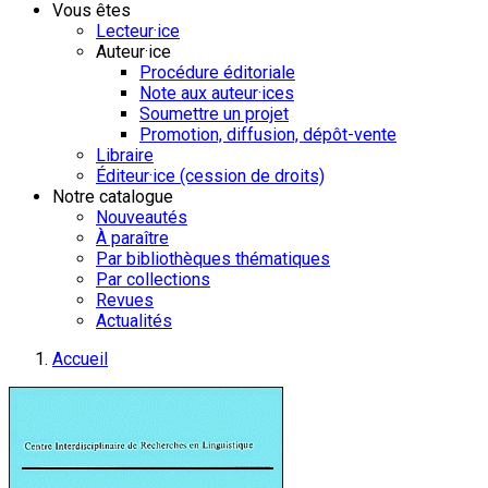
Vous êtes
Lecteur·ice
Auteur·ice
Procédure éditoriale
Note aux auteur·ices
Soumettre un projet
Promotion, diffusion, dépôt-vente
Libraire
Éditeur·ice (cession de droits)
Notre catalogue
Nouveautés
À paraître
Par bibliothèques thématiques
Par collections
Revues
Actualités
Accueil