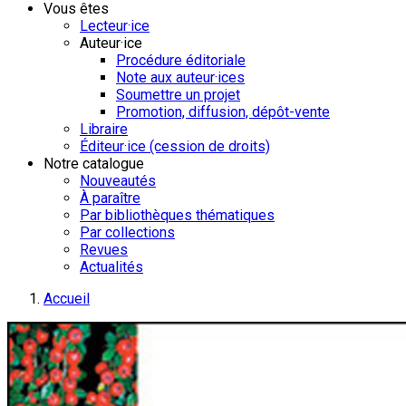
Vous êtes
Lecteur·ice
Auteur·ice
Procédure éditoriale
Note aux auteur·ices
Soumettre un projet
Promotion, diffusion, dépôt-vente
Libraire
Éditeur·ice (cession de droits)
Notre catalogue
Nouveautés
À paraître
Par bibliothèques thématiques
Par collections
Revues
Actualités
Accueil