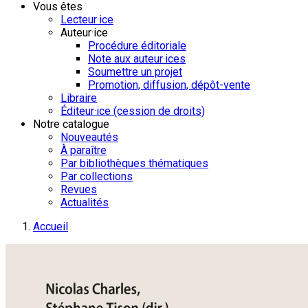
Vous êtes
Lecteur·ice
Auteur·ice
Procédure éditoriale
Note aux auteur·ices
Soumettre un projet
Promotion, diffusion, dépôt-vente
Libraire
Éditeur·ice (cession de droits)
Notre catalogue
Nouveautés
À paraître
Par bibliothèques thématiques
Par collections
Revues
Actualités
Accueil