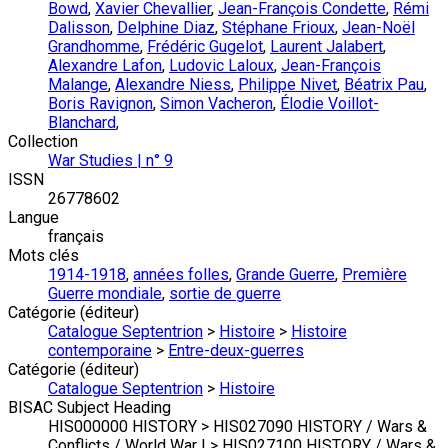
Bowd
,
Xavier Chevallier
,
Jean-François Condette
,
Rémi
Dalisson
,
Delphine Diaz
,
Stéphane Frioux
,
Jean-Noël
Grandhomme
,
Frédéric Gugelot
,
Laurent Jalabert
,
Alexandre Lafon
,
Ludovic Laloux
,
Jean-François
Malange
,
Alexandre Niess
,
Philippe Nivet
,
Béatrix Pau
,
Boris Ravignon
,
Simon Vacheron
,
Élodie Voillot-
Blanchard
,
Collection
War Studies | n° 9
ISSN
26778602
Langue
français
Mots clés
1914-1918
,
années folles
,
Grande Guerre
,
Première
Guerre mondiale
,
sortie de guerre
Catégorie (éditeur)
Catalogue Septentrion
>
Histoire
>
Histoire
contemporaine
>
Entre-deux-guerres
Catégorie (éditeur)
Catalogue Septentrion
>
Histoire
BISAC Subject Heading
HIS000000 HISTORY > HIS027090 HISTORY / Wars &
Conflicts / World War I > HIS027100 HISTORY / Wars &