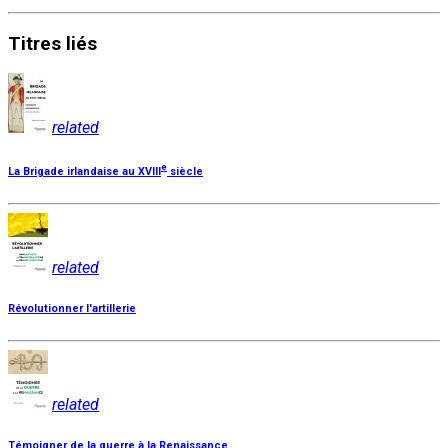
Titres
liés
related
e
La Brigade irlandaise au XVIII
siècle
related
Révolutionner l'artillerie
related
Témoigner de la guerre à la Renaissance