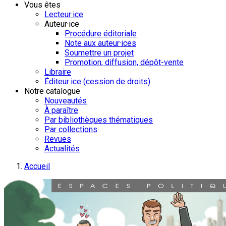
Vous êtes
Lecteur·ice
Auteur·ice
Procédure éditoriale
Note aux auteur·ices
Soumettre un projet
Promotion, diffusion, dépôt-vente
Libraire
Éditeur·ice (cession de droits)
Notre catalogue
Nouveautés
À paraître
Par bibliothèques thématiques
Par collections
Revues
Actualités
Accueil