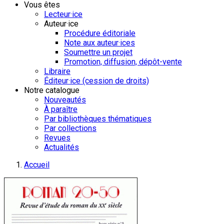
Vous êtes
Lecteur·ice
Auteur·ice
Procédure éditoriale
Note aux auteur·ices
Soumettre un projet
Promotion, diffusion, dépôt-vente
Libraire
Éditeur·ice (cession de droits)
Notre catalogue
Nouveautés
À paraître
Par bibliothèques thématiques
Par collections
Revues
Actualités
Accueil