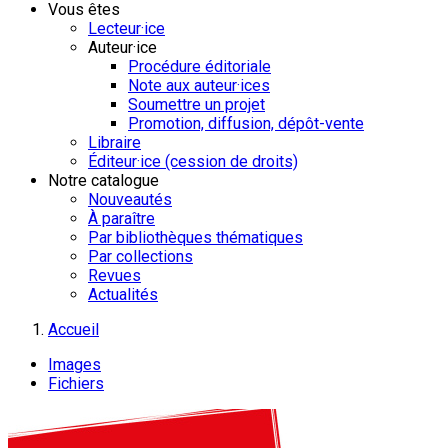
Vous êtes
Lecteur·ice
Auteur·ice
Procédure éditoriale
Note aux auteur·ices
Soumettre un projet
Promotion, diffusion, dépôt-vente
Libraire
Éditeur·ice (cession de droits)
Notre catalogue
Nouveautés
À paraître
Par bibliothèques thématiques
Par collections
Revues
Actualités
Accueil
Images
Fichiers