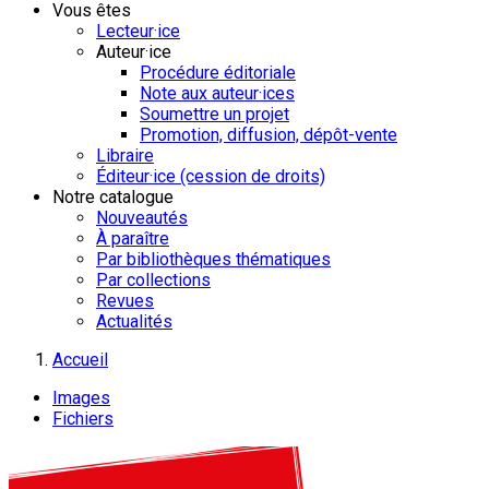
Vous êtes
Lecteur·ice
Auteur·ice
Procédure éditoriale
Note aux auteur·ices
Soumettre un projet
Promotion, diffusion, dépôt-vente
Libraire
Éditeur·ice (cession de droits)
Notre catalogue
Nouveautés
À paraître
Par bibliothèques thématiques
Par collections
Revues
Actualités
Accueil
Images
Fichiers