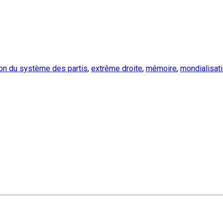
ion du système des partis
,
extrême droite
,
mémoire
,
mondialisat