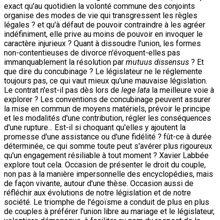
exact qu'au quotidien la volonté commune des conjoints
organise des modes de vie qui transgressent les règles
légales ? et qu'à défaut de pouvoir contraindre à les agréer
indéfiniment, elle prive au moins de pouvoir en invoquer le
caractère injurieux ? Quant à dissoudre l'union, les formes
non-contentieuses de divorce n'évoquent-elles pas
immanquablement la résolution par
mutuus dissensus
? Et
que dire du concubinage ? Le législateur ne le réglemente
toujours pas, ce qui vaut mieux qu'une mauvaise législation.
Le contrat n'est-il pas dès lors de
lege lata
la meilleure voie à
explorer ? Les conventions de concubinage peuvent assurer
la mise en commun de moyens matériels, prévoir le principe
et les modalités d'une contribution, régler les conséquences
d'une rupture... Est-il si choquant qu'elles y ajoutent la
promesse d'une assistance ou d'une fidélité ? fût-ce à durée
déterminée, ce qui somme toute peut s'avérer plus rigoureux
qu'un engagement résiliable à tout moment ? Xavier Labbée
explore tout cela. Occasion de présenter le droit du couple,
non pas à la manière impersonnelle des encyclopédies, mais
de façon vivante, autour d'une thèse. Occasion aussi de
réfléchir aux évolutions de notre législation et de notre
société. Le triomphe de l'égoïsme a conduit de plus en plus
de couples à préférer l'union libre au mariage et le législateur,