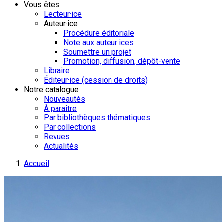
Vous êtes
Lecteur·ice
Auteur·ice
Procédure éditoriale
Note aux auteur·ices
Soumettre un projet
Promotion, diffusion, dépôt-vente
Libraire
Éditeur·ice (cession de droits)
Notre catalogue
Nouveautés
À paraître
Par bibliothèques thématiques
Par collections
Revues
Actualités
Accueil