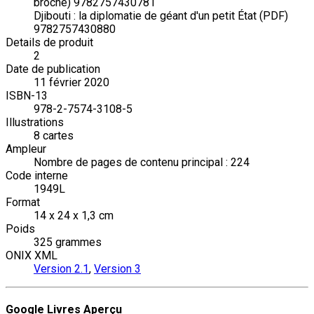
broché) 9782757430781
Djibouti : la diplomatie de géant d'un petit État (PDF)
9782757430880
Details de produit
2
Date de publication
11 février 2020
ISBN-13
978-2-7574-3108-5
Illustrations
8 cartes
Ampleur
Nombre de pages de contenu principal : 224
Code interne
1949L
Format
14 x 24 x 1,3 cm
Poids
325 grammes
ONIX XML
Version 2.1
,
Version 3
Google Livres Aperçu