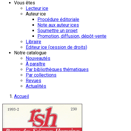
Vous êtes
Lecteur·ice
Auteur·ice
Procédure éditoriale
Note aux auteur·ices
Soumettre un projet
Promotion, diffusion, dépôt-vente
Libraire
Éditeur·ice (cession de droits)
Notre catalogue
Nouveautés
À paraître
Par bibliothèques thématiques
Par collections
Revues
Actualités
Accueil