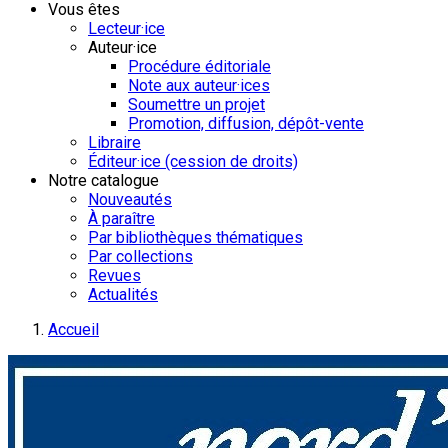
Vous êtes
Lecteur·ice
Auteur·ice
Procédure éditoriale
Note aux auteur·ices
Soumettre un projet
Promotion, diffusion, dépôt-vente
Libraire
Éditeur·ice (cession de droits)
Notre catalogue
Nouveautés
À paraître
Par bibliothèques thématiques
Par collections
Revues
Actualités
Accueil