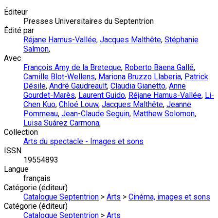
Éditeur
Presses Universitaires du Septentrion
Édité par
Réjane Hamus-Vallée
,
Jacques Malthête
,
Stéphanie
Salmon
,
Avec
François Amy de la Breteque
,
Roberto Baena Gallé
,
Camille Blot-Wellens
,
Mariona Bruzzo Llaberia
,
Patrick
Désile
,
André Gaudreault
,
Claudia Gianetto
,
Anne
Gourdet-Marès
,
Laurent Guido
,
Réjane Hamus-Vallée
,
Li-
Chen Kuo
,
Chloé Louw
,
Jacques Malthête
,
Jeanne
Pommeau
,
Jean-Claude Seguin
,
Matthew Solomon
,
Luisa Suárez Carmona
,
Collection
Arts du spectacle - Images et sons
ISSN
19554893
Langue
français
Catégorie (éditeur)
Catalogue Septentrion
>
Arts
>
Cinéma, images et sons
Catégorie (éditeur)
Catalogue Septentrion
>
Arts