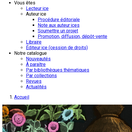
Vous êtes
Lecteur·ice
Auteur·ice
Procédure éditoriale
Note aux auteur·ices
Soumettre un projet
Promotion, diffusion, dépôt-vente
Libraire
Éditeur·ice (cession de droits)
Notre catalogue
Nouveautés
À paraître
Par bibliothèques thématiques
Par collections
Revues
Actualités
Accueil