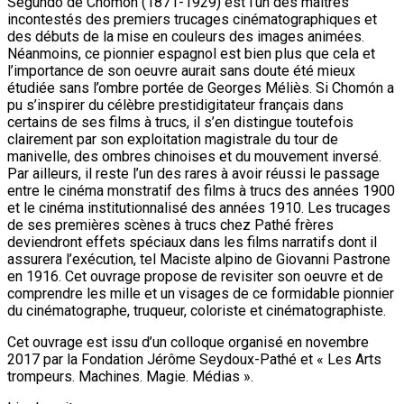
Segundo de Chomón (1871-1929) est l'un des maîtres
incontestés des premiers trucages cinématographiques et
des débuts de la mise en couleurs des images animées.
Néanmoins, ce pionnier espagnol est bien plus que cela et
l’importance de son oeuvre aurait sans doute été mieux
étudiée sans l’ombre portée de Georges Méliès. Si Chomón a
pu s’inspirer du célèbre prestidigitateur français dans
certains de ses films à trucs, il s’en distingue toutefois
clairement par son exploitation magistrale du tour de
manivelle, des ombres chinoises et du mouvement inversé.
Par ailleurs, il reste l’un des rares à avoir réussi le passage
entre le cinéma monstratif des films à trucs des années 1900
et le cinéma institutionnalisé des années 1910. Les trucages
de ses premières scènes à trucs chez Pathé frères
deviendront effets spéciaux dans les films narratifs dont il
assurera l’exécution, tel Maciste alpino de Giovanni Pastrone
en 1916. Cet ouvrage propose de revisiter son oeuvre et de
comprendre les mille et un visages de ce formidable pionnier
du cinématographe, truqueur, coloriste et cinématographiste.
Cet ouvrage est issu d’un colloque organisé en novembre
2017 par la Fondation Jérôme Seydoux-Pathé et « Les Arts
trompeurs. Machines. Magie. Médias ».