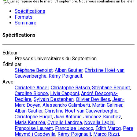
juillet, reprise dès le mardi 01 septembre. Nous vous souhaitons un bel été !
Spécifications
Formats
Sommaire
Spécifications
Éditeur
Presses Universitaires du Septentrion
Édité par
Stéphane Benoist
,
Alban Gautier
,
Christine Hoët-van
Cauwenberghe
,
Rémy Poignault
,
Avec
Christelle Ansel
,
Christophe Batsch
,
Stéphane Benoist
,
Caroline Blonce
,
Livia Capponi
,
André Descorps-
Declère
,
Sylvain Destephen
,
Olivier Devillers
,
Jean-
Marc Doyen
,
Alessandro Galimberti
,
Martin Galinier
,
Alban Gautier
,
Christine Hoët-van Cauwenberghe
,
Christophe Hugot
,
Juan Antonio Jiménez Sánchez
,
Maria Kantiréa
,
Cyrielle Landrea
,
Novella Lapini
,
Françoise Laurent
,
Françoise Lecocq
,
Édith Marcq
,
Pere
Maymó i Capdevila
,
Rémy Poignault
,
Marco Rizzi
,