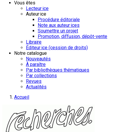
Vous êtes
Lecteur·ice
Auteur·ice
Procédure éditoriale
Note aux auteur·ices
Soumettre un projet
Promotion, diffusion, dépôt-vente
Libraire
Éditeur·ice (cession de droits)
Notre catalogue
Nouveautés
À paraître
Par bibliothèques thématiques
Par collections
Revues
Actualités
Accueil