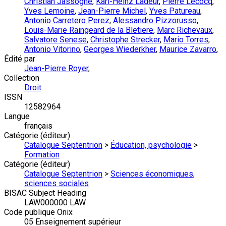
Christian Jassogne
,
Karl-Heinz Ladeur
,
Pierre Lecocq
,
Yves Lemoine
,
Jean-Pierre Michel
,
Yves Patureau
,
Antonio Carretero Perez
,
Alessandro Pizzorusso
,
Louis-Marie Raingeard de la Bletiere
,
Marc Richevaux
,
Salvatore Senese
,
Christophe Strecker
,
Mario Torres
,
Antonio Vitorino
,
Georges Wiederkher
,
Maurice Zavarro
,
Édité par
Jean-Pierre Royer
,
Collection
Droit
ISSN
12582964
Langue
français
Catégorie (éditeur)
Catalogue Septentrion
>
Éducation, psychologie
>
Formation
Catégorie (éditeur)
Catalogue Septentrion
>
Sciences économiques,
sciences sociales
BISAC Subject Heading
LAW000000 LAW
Code publique Onix
05 Enseignement supérieur