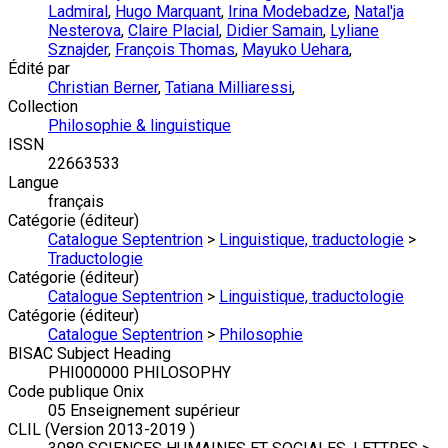
Ladmiral
,
Hugo Marquant
,
Irina Modebadze
,
Natal'ja
Nesterova
,
Claire Placial
,
Didier Samain
,
Lyliane
Sznajder
,
François Thomas
,
Mayuko Uehara
,
Édité par
Christian Berner
,
Tatiana Milliaressi
,
Collection
Philosophie & linguistique
ISSN
22663533
Langue
français
Catégorie (éditeur)
Catalogue Septentrion
>
Linguistique, traductologie
>
Traductologie
Catégorie (éditeur)
Catalogue Septentrion
>
Linguistique, traductologie
Catégorie (éditeur)
Catalogue Septentrion
>
Philosophie
BISAC Subject Heading
PHI000000 PHILOSOPHY
Code publique Onix
05 Enseignement supérieur
CLIL (Version 2013-2019 )