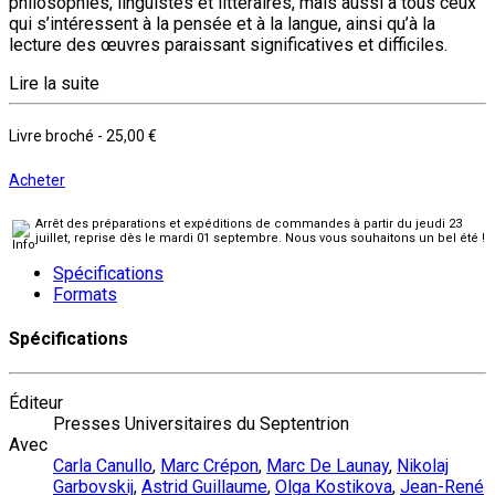
philosophies, linguistes et littéraires, mais aussi à tous ceux
qui s’intéressent à la pensée et à la langue, ainsi qu’à la
lecture des œuvres paraissant significatives et difficiles.
Lire la suite
Livre broché
-
25,00 €
Acheter
Arrêt des préparations et expéditions de commandes à partir du jeudi 23
juillet, reprise dès le mardi 01 septembre. Nous vous souhaitons un bel été !
Spécifications
Formats
Spécifications
Éditeur
Presses Universitaires du Septentrion
Avec
Carla Canullo
,
Marc Crépon
,
Marc De Launay
,
Nikolaj
Garbovskij
,
Astrid Guillaume
,
Olga Kostikova
,
Jean-René