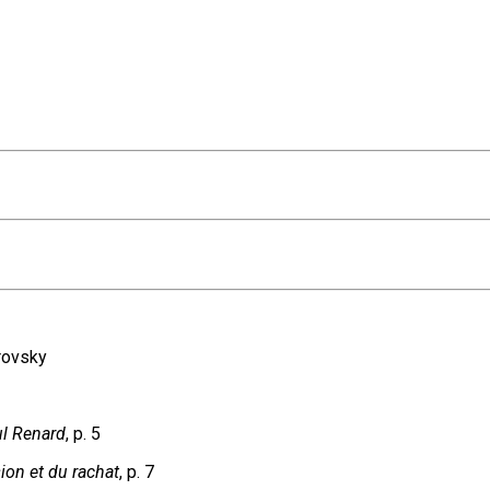
rovsky
ul Renard
, p. 5
sion et du rachat
, p. 7