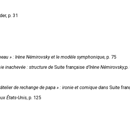
der, p. 31
s beau » : Irène Némirovsky et le modèle symphonique
, p. 75
e inachevée : structure de
Suite française
d’Irène Némirovsky
,p.
 râtelier de rechange de papa » : ironie et comique dans
Suite fran
ux États-Unis
, p. 125