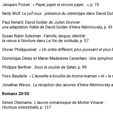
Jacques Poirier :
« Payer, payer et encore payer… »
, p. 19
Nelly Wolf:
Le juif roux : présence du stéréotype dans
David Gol
Paul Renard:
David Golder
de Julien Duvivier :
une adaptation fidèle de
David Golder
d'Irène Némirovsky
, p. 43
Susan Rubin Suleiman :
Famille, langue, identité :
la venue à l'écriture dans
Le Vin de solitude, p. 57
Olivier Philipponnat :
« Un ordre différent, plus puissant et plu
Dominique Délas et Marie-Madeleine Castellani :
Une symphoni
Philippe Berthier :
Sous le soulier de Satan
, p. 99
Yves Baudelle
« L’assiette à bouillie de bonne-maman » et « le
Jonathan Weiss :
La réception des œuvres d’Irène Némirovsky a
Romans 20-50
Simon Chemama :
L’œuvre romanesque de Michel Vinaver :
l’écriture interstitielle
, p. 137