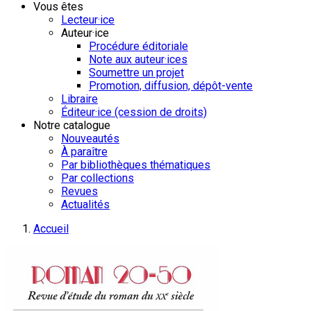
Vous êtes
Lecteur·ice
Auteur·ice
Procédure éditoriale
Note aux auteur·ices
Soumettre un projet
Promotion, diffusion, dépôt-vente
Libraire
Éditeur·ice (cession de droits)
Notre catalogue
Nouveautés
À paraître
Par bibliothèques thématiques
Par collections
Revues
Actualités
Accueil