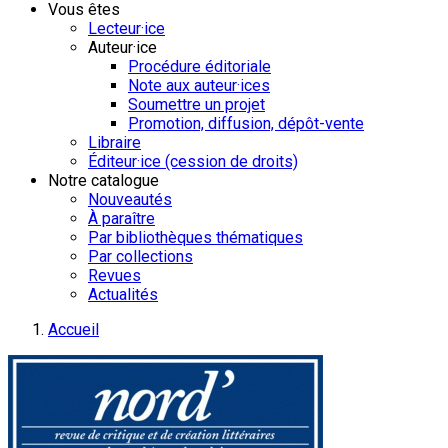
Vous êtes
Lecteur·ice
Auteur·ice
Procédure éditoriale
Note aux auteur·ices
Soumettre un projet
Promotion, diffusion, dépôt-vente
Libraire
Éditeur·ice (cession de droits)
Notre catalogue
Nouveautés
À paraître
Par bibliothèques thématiques
Par collections
Revues
Actualités
Accueil