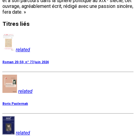
et à son parcours dans la sphère politique au XIX
siècle, cet
ouvrage, agréablement écrit, rédigé avec une passion sincère,
fera date. »
Titres
liés
related
Roman 20-50, n° 77/juin 2024
related
Boris Pasternak
related