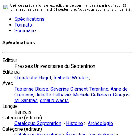
Arrêt des préparations et expéditions de commandes à partir du jeudi 23
juillet, reprise dès le mardi 01 septembre. Nous vous souhaitons un bel été !
Spécifications
Formats
Sommaire
Spécifications
Éditeur
Presses Universitaires du Septentrion
Édité par
Christophe Hugot
,
Isabelle Westeel
,
Avec
Fabienne Blaise
,
Séverine Clément-Tarantino
,
Anne de
Cremoux
,
Juliette Dalbavie
,
Michèle Gellereau
,
Giorgos
M. Sanidas
,
Arnaud Waels
,
Langue
français
Catégorie (éditeur)
Catalogue Septentrion
>
Histoire
>
Archéologie
Catégorie (éditeur)
Catalogue Septentrion
>
Éducation, psychologie
>