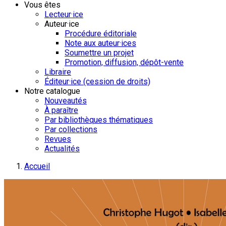
Vous êtes
Lecteur·ice
Auteur·ice
Procédure éditoriale
Note aux auteur·ices
Soumettre un projet
Promotion, diffusion, dépôt-vente
Libraire
Éditeur·ice (cession de droits)
Notre catalogue
Nouveautés
À paraître
Par bibliothèques thématiques
Par collections
Revues
Actualités
Accueil