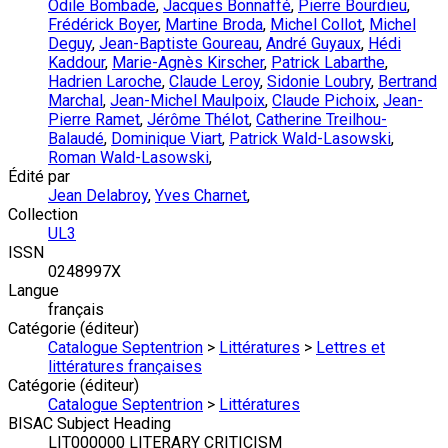
Odile Bombade
,
Jacques Bonnaffé
,
Pierre Bourdieu
,
Frédérick Boyer
,
Martine Broda
,
Michel Collot
,
Michel
Deguy
,
Jean-Baptiste Goureau
,
André Guyaux
,
Hédi
Kaddour
,
Marie-Agnès Kirscher
,
Patrick Labarthe
,
Hadrien Laroche
,
Claude Leroy
,
Sidonie Loubry
,
Bertrand
Marchal
,
Jean-Michel Maulpoix
,
Claude Pichoix
,
Jean-
Pierre Ramet
,
Jérôme Thélot
,
Catherine Treilhou-
Balaudé
,
Dominique Viart
,
Patrick Wald-Lasowski
,
Roman Wald-Lasowski
,
Édité par
Jean Delabroy
,
Yves Charnet
,
Collection
UL3
ISSN
0248997X
Langue
français
Catégorie (éditeur)
Catalogue Septentrion
>
Littératures
>
Lettres et
littératures françaises
Catégorie (éditeur)
Catalogue Septentrion
>
Littératures
BISAC Subject Heading
LIT000000 LITERARY CRITICISM