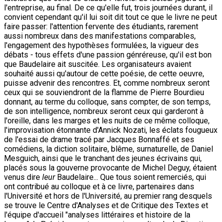
l'entreprise, au final. De ce qu'elle fut, trois journées durant, il
convient cependant qu'il lui soit dit tout ce que le livre ne peut
faire passer: l'attention fervente des étudiants, rarement
aussi nombreux dans des manifestations comparables,
l'engagement des hypothèses formulées, la vigueur des
débats - tous effets d'une passion génréreuse, qu'il est bon
que Baudelaire ait suscitée. Les organisateurs avaient
souhaité aussi qu'autour de cette poésie, de cette oeuvre,
puisse advenir des rencontres. Et, comme nombreux seront
ceux qui se souviendront de la flamme de Pierre Bourdieu
donnant, au terme du colloque, sans compter, de son temps,
de son intelligence, nombreux seront ceux qui garderont à
l'oreille, dans les marges et les nuits de ce même colloque,
l'improvisation étonnante d'Annick Nozati, les éclats fougueux
de l'essai de drame tracé par Jacques Bonnaffé et ses
comédiens, la diction solitaire, blême, surnaturelle, de Daniel
Mesguich, ainsi que le tranchant des jeunes écrivains qui,
placés sous la gouverne provocante de Michel Deguy, étaient
venus dire
leur
Baudelaire... Que tous soient remerciés, qui
ont contribué au colloque et à ce livre, partenaires dans
l'Université et hors de l'Université, au premier rang desquels
se trouve le Centre d'Analyses et de Critique des Textes et
l'équipe d'accueil "analyses littéraires et histoire de la