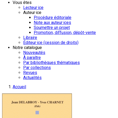
Vous êtes
Lecteur·ice
Auteur·ice
Procédure éditoriale
Note aux auteur·ices
Soumettre un projet
Promotion, diffusion, dépôt-vente
Libraire
Éditeur·ice (cession de droits)
Notre catalogue
Nouveautés
À paraître
Par bibliothèques thématiques
Par collections
Revues
Actualités
Accueil