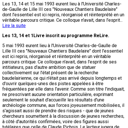
Les 13, 14 et 15 mai 1993 eurent lieu à l'Université Charles-
de-Gaulle de Lille III ces "Nouveaux Chantiers Baudelaire"
dont l'essentiel est ici repris, réorganisé et réinterprété en un
véritable parcours critique. Ce colloque n'avait, dans l'esprit...
Lire la suite
Les 13, 14 et 1Livre inscrit au programme ReLire.
5 mai 1993 eurent lieu à l'Université Charles-de-Gaulle de
Lille III ces "Nouveaux Chantiers Baudelaire" dont l'essentiel
est ici repris, réorganisé et réinterprété en un véritable
parcours critique. Ce colloque n'avait, dans l'esprit de ses
intitiateurs, pas d'autre ambition que de statuer
collectivement sur l'état présent de la recherche
baudelairienne, ce qui n'était pas arrivé depuis longtemps et
d'ouvrir quelques-unes des pistes appelées à être
fréquentées par elle dans l'avenir. Comme son titre l'indiquait,
ne prescrivant aucune orientation particulière, exprimant
seulement le souhait d'accueillir les résultats d'une
archéologie commune, aux forces joyeusement mobilisées, il
s'agissait aussi de prendre des risques - que de jeunes
chercheurs soumettent à la discussion de jeunes recherches,
à côté d'autorités confirmées, voire des figures aussi
tutélaires que celle de Claude Pichois. Le lecteur jugera de